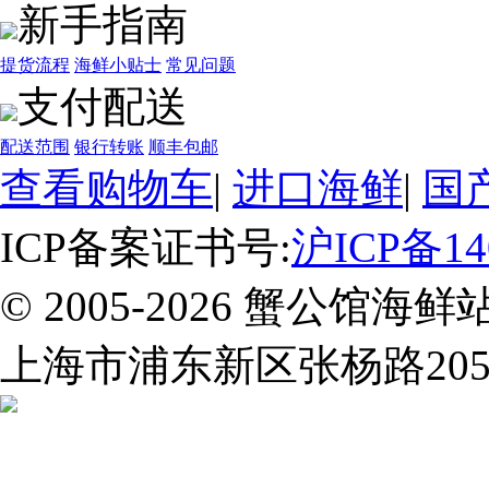
新手指南
提货流程
海鲜小贴士
常见问题
支付配送
配送范围
银行转账
顺丰包邮
查看购物车
|
进口海鲜
|
国
ICP备案证书号:
沪ICP备14
© 2005-2026 蟹公
上海市浦东新区张杨路20