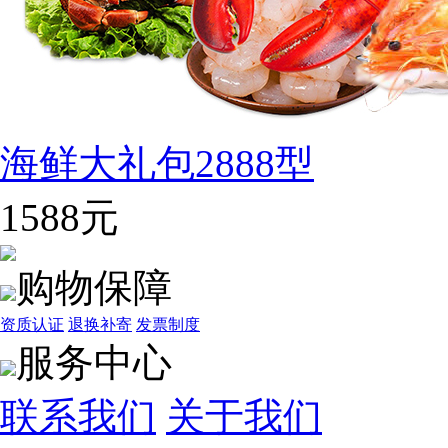
海鲜大礼包2888型
1588元
购物保障
资质认证
退换补寄
发票制度
服务中心
联系我们
关于我们