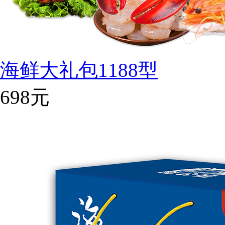
海鲜大礼包1188型
698元